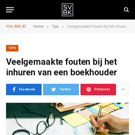
»
»
YOU ARE AT:
Home
Tips
Veelgemaakte fouten bij het inhuren van een boekhouder
TIPS
Veelgemaakte fouten bij het
inhuren van een boekhouder
Facebook
Twitter
Pinterest