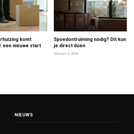
rhuizing komt
Spoedontruiming nodig? Dit kun
r een nieuwe start
je direct doen
februari 9, 2026
NIEUWS