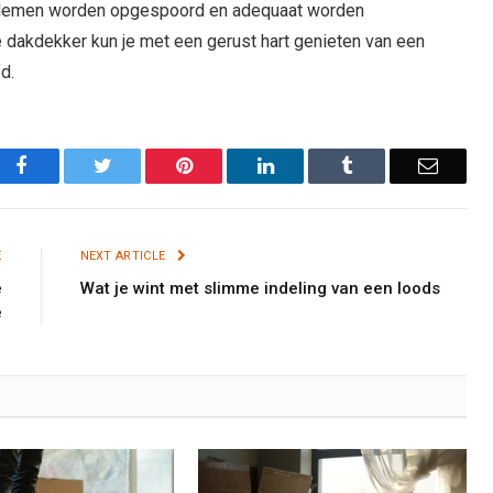
oblemen worden opgespoord en adequaat worden
 dakdekker kun je met een gerust hart genieten van een
d.
Facebook
Twitter
Pinterest
LinkedIn
Tumblr
Email
E
NEXT ARTICLE
e
Wat je wint met slimme indeling van een loods
e